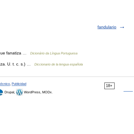
fandulario
 que fanatiza …
Dicionário da Língua Portuguesa
iza. U. t. c. s.) …
Diccionario de la lengua española
técnico
,
Publicidad
18+
Drupal,
WordPress, MODx.