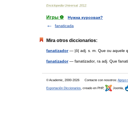
Enciclopedia
Universal
.
2012
.
Игры ⚽
Нужна курсовая?
fanaticada
Mira otros diccionarios:
fanatizador
— |ô| adj. s. m. Que ou aquele
fanatizador
— fanatizador, ra adj. Que fanat
© Academic, 2000-2026
Contacte con nosotros:
Apoyo 
Exportación Diccionarios
, creado en PHP,
Joomla,