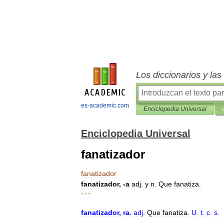
Los diccionarios y la
es-academic.com
Enciclopedia Universal
Enciclopedia Universal
fanatizador
fanatizador
fanatizador
, -
a
adj
.
y
n
.
Que
fanatiza
.
* * *
fanatizador
,
ra
.
adj
.
Que
fanatiza
.
U
.
t
.
c
.
s
.